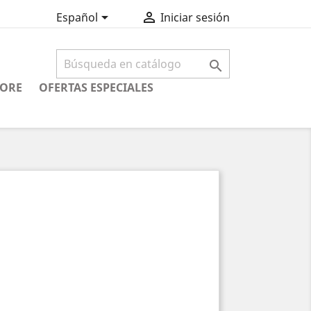


Español
Iniciar sesión

CORE
OFERTAS ESPECIALES