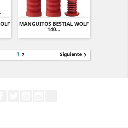
WOLF
MANGUITOS BESTIAL WOLF
Vista rápida

140...
1
Siguiente
2

Facebook
Twitter
YouTube
Instagram
TikTok