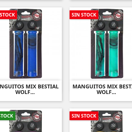
 STOCK
SIN STOCK
NGUITOS MIX BESTIAL
MANGUITOS MIX BEST
Vista rápida
Vista rápida


WOLF...
WOLF...
STOCK
SIN STOCK