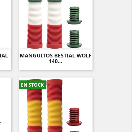
IAL
MANGUITOS BESTIAL WOLF
Vista rápida

140...
EN STOCK