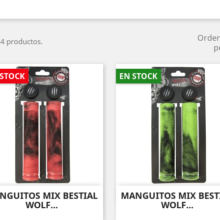
Orde
4 productos.
p
 STOCK
EN STOCK
NGUITOS MIX BESTIAL
MANGUITOS MIX BEST
Vista rápida
Vista rápida


WOLF...
WOLF...