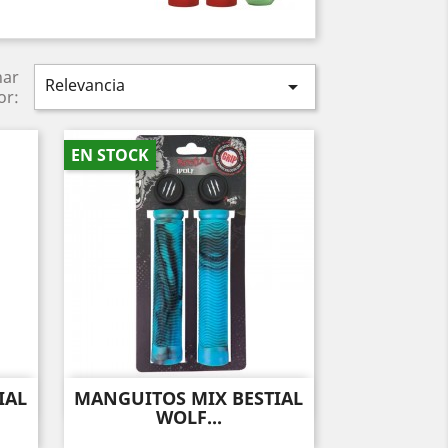
nar
Relevancia

or:
EN STOCK
IAL
MANGUITOS MIX BESTIAL
Vista rápida

WOLF...