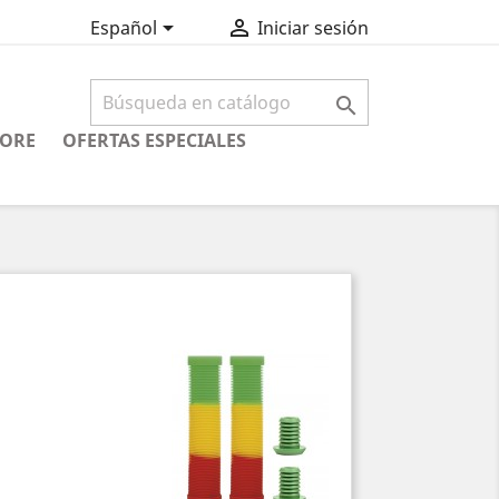


Español
Iniciar sesión

CORE
OFERTAS ESPECIALES