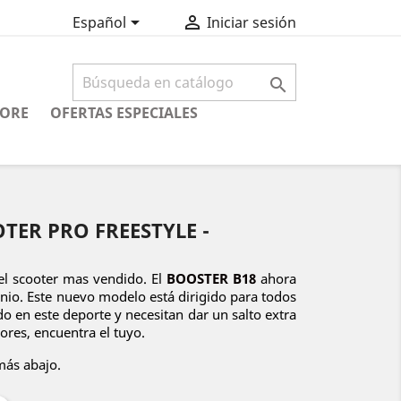


Español
Iniciar sesión

CORE
OFERTAS ESPECIALES
TER PRO FREESTYLE -
l scooter mas vendido. El
BOOSTER B18
ahora
inio. Este nuevo modelo está dirigido para todos
ado en este deporte y necesitan dar un salto extra
lores, encuentra el tuyo.
más abajo.