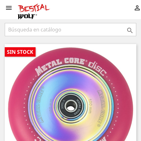



SIN STOCK