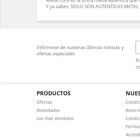
Metal Core es la única rueda auténtica que 
Y ya sabes: SOLO SON AUTENTICAS METAL
Infórmese de nuestras últimas noticias y
ofertas especiales
Pu
co
PRODUCTOS
NUES
Ofertas
Condic
Novedades
Aviso l
Los más vendidos
Condic
Forma
Accesi