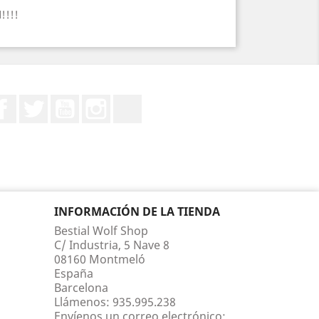
!!!!
Facebook
Twitter
YouTube
Instagram
TikTok
INFORMACIÓN DE LA TIENDA
Bestial Wolf Shop
C/ Industria, 5 Nave 8
08160 Montmeló
España
Barcelona
Llámenos:
935.995.238
Envíenos un correo electrónico: