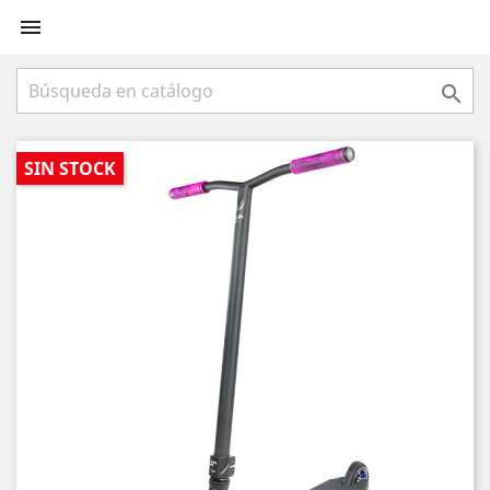


SIN STOCK