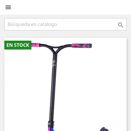


EN STOCK