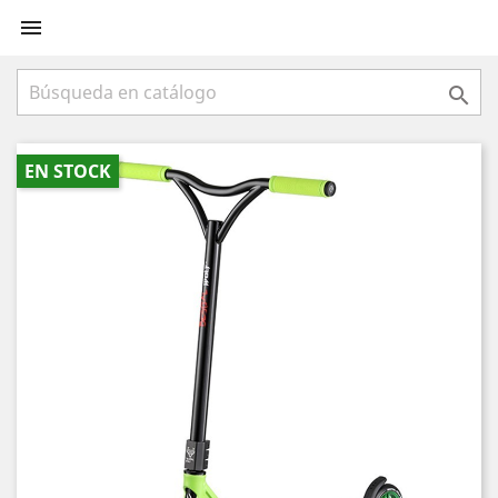


EN STOCK