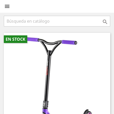


EN STOCK